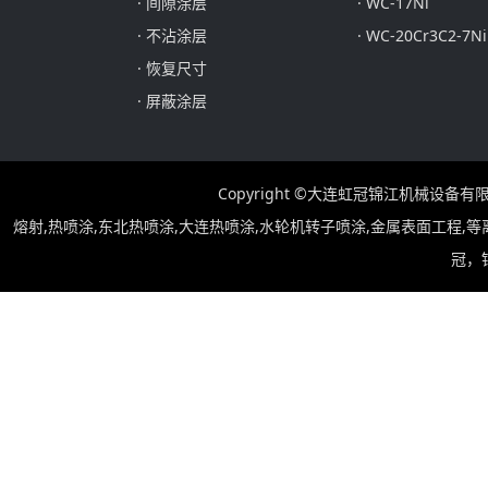
· 间隙涂层
· WC-17Ni
· 不沾涂层
· WC-20Cr3C2-7Ni
· 恢复尺寸
· 屏蔽涂层
Copyright ©大连虹冠锦江机械设
熔射,热喷涂,东北热喷涂,大连热喷涂,水轮机转子喷涂,金属表面工程,
冠，