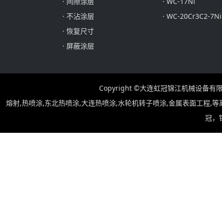
· 间隙涂层
· WC-17Ni
· 不沾涂层
· WC-20Cr3C2-7Ni
· 恢复尺寸
· 屏蔽涂层
Copyright ©大连虹冠锦江机械设
熔射,热喷涂,东北热喷涂,大连热喷涂,水轮机转子喷涂,金属表面工程,
冠，