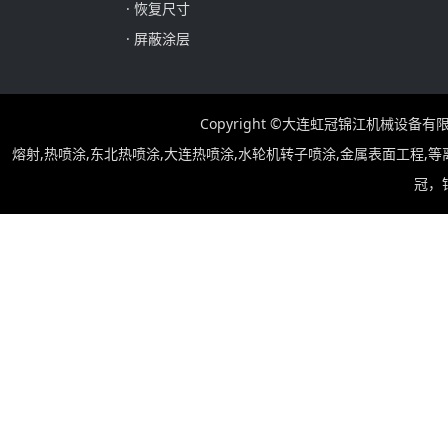
· 恢复尺寸
· 屏蔽涂层
Copyright ©大连虹冠锦江机械设
熔射,热喷涂,东北热喷涂,大连热喷涂,水轮机转子喷涂,金属表面工程,
冠，