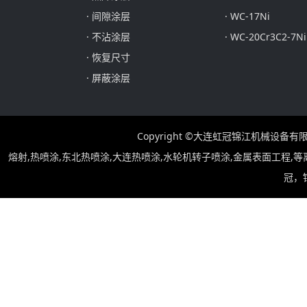
· 间隙涂层
· WC-17Ni
· 不沾涂层
· WC-20Cr3C2-7Ni
· 恢复尺寸
· 屏蔽涂层
Copyright ©大连虹冠锦江机械设
熔射,热喷涂,东北热喷涂,大连热喷涂,水轮机转子喷涂,金属表面工程,
冠，